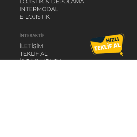
LOJİSTİK & DEPOLAMA
INTERMODAL
E-LOJISTIK
İNTERAKTİF
İLETİŞİM
TEKLİF AL
İŞ BAŞVURUSU
SÜRÜCÜ BAŞVURUSU
SOSYAL MEDYA
KVKK
BİZE ULAŞIN
Adres:
Namık Kemal Mah.121 No :11
Gökbora Uluslararası Nakliyat
Tesisleri 34513 Esenyurt / İstanbul /
Türkiye