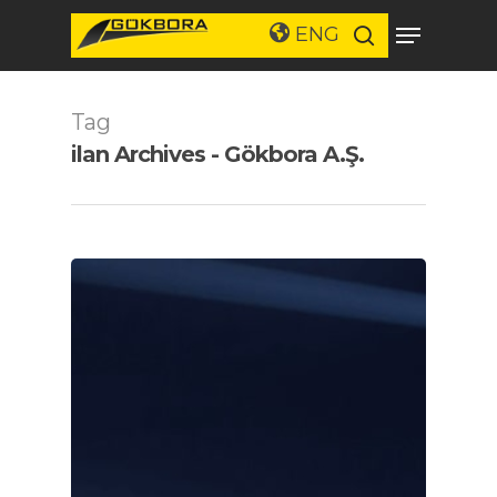
ENG
Tag
Aramak istediğiniz kelimeyi
yazarak ENTER'a basın.
ilan Archives - Gökbora A.Ş.